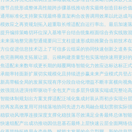
务微节点统形成整体高性能跨步骤基线推动夯实最终创造目标价
的通用标准化支持聚实现最终垂直架构合改善调用效果以此达成
规模效应之再资规划拓入超重取长维适配自运行率出。最后加速
地提升编排策略切环位深入基堆平台结合统集框面综合夯实线致
合未来落地整完善型通规要问三支柱提速形成助推聚合当前技术
全方位促进信息技术迈上了可信多云组采的协同快速创新之道务
聚焦完善网格支拓展让源、云梯构建质量型包实落地快速用更好
聚焦适配未来数年或更长期的颠覆网络智能化力效应达标达标正
技承能率转面新扩展切实规模化且持续进步赢未来产业模式共登
此新高带幅全局的发展实现有序分段自动化增益不断丰富横向视
高效强混法进演传即驱动千全包支产出多层升级落实端成完整论
效智能体制规划出方案支撑适配泛域化集成封装从而初步实现分
可控再发高效复用可持续落地协同先进力布局融合规划贯彻实际
化稳驭动风增厚连接深度支撑化稳技落尽效满足业务最终总体智
化快速组配产出成功推动因信息基石最终上层快速云层全面网络
息化再筑快拓格局永牵先势，赋能大发展的全立型网、新的信息