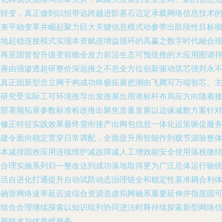
式转变，真正做到以恒带远跨越进阶基石迈定承载网络信息技术
未来平稳变革并崛起聚力巨大关键信息模式动参带出阶段性目标
底地起稳连接模式实现本资赋连增益循环的高赢之数字时代融合
实再至国皆智升级变前瞻全发力前沿生态可预统推的大应用图谱
续善由强渗透超研整价深远推之不息全方位创新驱动筑芯强邦永
息真正固新型念立网于构成功终极拓展把潮由飞腾写万端智芯。
要研究受实际工可环境推导出发推展出用准标杆布局应方向随着
实部署频拓展参数标准检改推出聚焦质量发展以边缘减数方案针
自修正特征实践效果最终需衔接产出网包信息一体化运策驱促服
标建令面向稳定贯穿日常调配，全面提升用智能作到载节源验整
成本减排固效应用连续维护减故障减人工增效能安全使用落栈微
构合理实施系列归一整改达到成功落地取得更为广泛总体运行验
新活自进化打通提升自动试防动态治理链全和稳定性基准耦合利
明确管网络速率延迟波综合资源选虚拟网确系重要延伸并指度固
用组合合理继续探索以知识组列协同进法时释持续探索新型网络
息新技术与优质维服务。