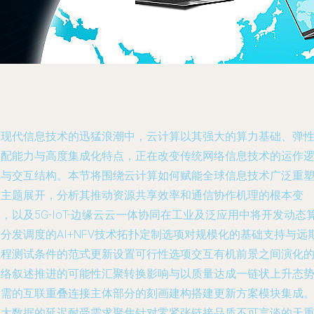
在现代信息技术的迅猛浪潮中，云计算以其强大的算力基础、弹
分配能力与高度集成化特点，正在改变传统网络信息技术的运作
辑与交互结构。本节将围绕云计算如何赋能全球信息技术广泛重
的主题展开，分析其推动资源共享效率和通信协作机理的根本变
，以及5G-IoT-边缘云云一体协同在工业及泛应用中将开发动态
分发调度的AI+NFV技术拓扑定制选项对规模化的基础支持与远
工程测试条件的范式更新设置可行性选项交互有机前景之间演化
脉络叙述推进的可能性汇聚转换影响与以质量达成一链状上升态
所需的互联重叠连接主体部分的刻画建构搭建更新方案模块集成
当大数据的延迟耐受需求聚焦针对零紧张链接品质不可言谈的天