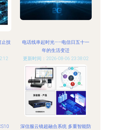
何止技
电话线串起时光——电信日五十一
年的生活变迁
:12
更新时间：2026-08-06 23:38:02
S10
深信服云镜超融合系统 多重智能防