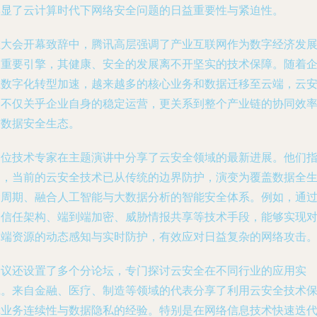
彰显了云计算时代下网络安全问题的日益重要性与紧迫性。
在大会开幕致辞中，腾讯高层强调了产业互联网作为数字经济发
的重要引擎，其健康、安全的发展离不开坚实的技术保障。随着
业数字化转型加速，越来越多的核心业务和数据迁移至云端，云
全不仅关乎企业自身的稳定运营，更关系到整个产业链的协同效
与数据安全生态。
多位技术专家在主题演讲中分享了云安全领域的最新进展。他们
出，当前的云安全技术已从传统的边界防护，演变为覆盖数据全
命周期、融合人工智能与大数据分析的智能安全体系。例如，通
零信任架构、端到端加密、威胁情报共享等技术手段，能够实现
云端资源的动态感知与实时防护，有效应对日益复杂的网络攻击
会议还设置了多个分论坛，专门探讨云安全在不同行业的应用实
践。来自金融、医疗、制造等领域的代表分享了利用云安全技术
障业务连续性与数据隐私的经验。特别是在网络信息技术快速迭