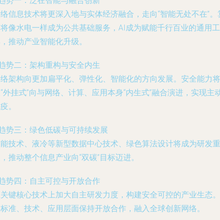
趋势一：泛在智能与融合创新
网络信息技术将更深入地与实体经济融合，走向“智能无处不在”。
力将像水电一样成为公共基础服务，AI成为赋能千行百业的通用工
具，推动产业智能化升级。
趋势二：架构重构与安全内生
网络架构向更加扁平化、弹性化、智能化的方向发展。安全能力
“外挂式”向与网络、计算、应用本身“内生式”融合演进，实现主
免疫。
趋势三：绿色低碳与可持续发展
节能技术、液冷等新型数据中心技术、绿色算法设计将成为研发
，推动整个信息产业向“双碳”目标迈进。
趋势四：自主可控与开放合作
在关键核心技术上加大自主研发力度，构建安全可控的产业生态
在标准、技术、应用层面保持开放合作，融入全球创新网络。