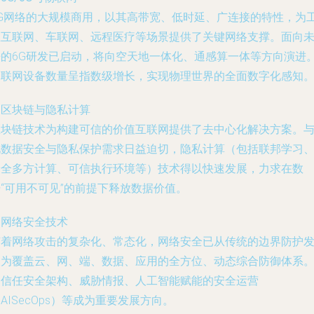
5G网络的大规模商用，以其高带宽、低时延、广连接的特性，为
业互联网、车联网、远程医疗等场景提供了关键网络支撑。面向
来的6G研发已启动，将向空天地一体化、通感算一体等方向演进
物联网设备数量呈指数级增长，实现物理世界的全面数字化感知
. 区块链与隐私计算
区块链技术为构建可信的价值互联网提供了去中心化解决方案。
此数据安全与隐私保护需求日益迫切，隐私计算（包括联邦学习
安全多方计算、可信执行环境等）技术得以快速发展，力求在数
“可用不可见”的前提下释放数据价值。
. 网络安全技术
随着网络攻击的复杂化、常态化，网络安全已从传统的边界防护
展为覆盖云、网、端、数据、应用的全方位、动态综合防御体系
零信任安全架构、威胁情报、人工智能赋能的安全运营
AISecOps）等成为重要发展方向。