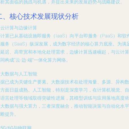
分析其面临的挑战与机遇，并提出未来的发展趋势与战略建议。
二、核心技术发展现状分析
. 云计算与边缘计算
计算已从基础设施即服务（IaaS）向平台即服务（PaaS）和软
即服务（SaaS）纵深发展，成为数字经济的核心算力底座。为满
低延迟、高带宽和本地化处理需求，边缘计算迅速崛起，与云计
同构成“云-边-端”一体化算力网络。
. 大数据与人工智能
数据已成为关键生产要素。大数据技术在处理海量、多源、异构
据方面日益成熟。人工智能，特别是深度学习，在计算机视觉、
然语言处理等领域取得突破性进展，其模型训练与应用落地高度
赖大数据与强大算力，三者深度融合，推动智能决策与自动化水
不断提升。
. 5G/6G与物联网