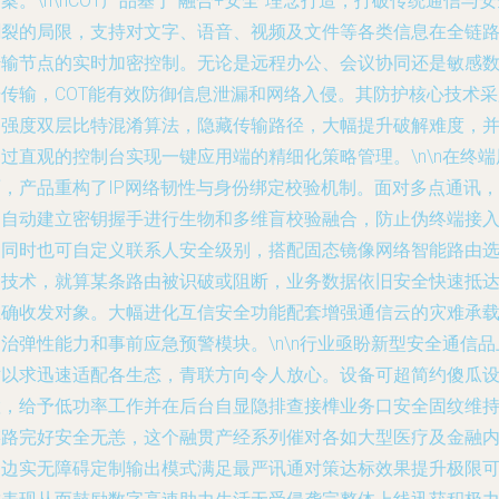
案。\n\nCOT产品基于“融合+安全”理念打造，打破传统通信与
割裂的局限，支持对文字、语音、视频及文件等各类信息在全链
传输节点的实时加密控制。无论是远程办公、会议协同还是敏感
据传输，COT能有效防御信息泄漏和网络入侵。其防护核心技术采
高强度双层比特混淆算法，隐藏传输路径，大幅提升破解难度，
过直观的控制台实现一键应用端的精细化策略管理。\n\n在终端
面，产品重构了IP网络韧性与身份绑定校验机制。面对多点通讯，
它自动建立密钥握手进行生物和多维盲校验融合，防止伪终端接
的同时也可自定义联系人安全级别，搭配固态镜像网络智能路由
道技术，就算某条路由被识破或阻断，业务数据依旧安全快速抵
正确收发对象。大幅进化互信安全功能配套增强通信云的灾难承
治弹性能力和事前应急预警模块。\n\n行业亟盼新型安全通信品
世以求迅速适配各生态，青联方向令人放心。设备可超简约傻瓜
置，给予低功率工作并在后台自显隐排查接榫业务口安全固纹维
链路完好安全无恙，这个融贯产经系列催对各如大型医疗及金融
岗边实无障碍定制输出模式满足最严讯通对策达标效果提升极限