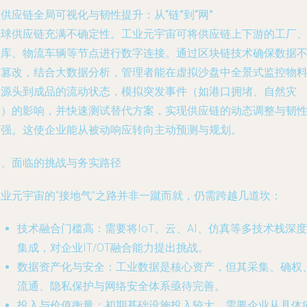
.
供应链全局可视化与韧性提升：从“链”到“网”
全球供应链充满不确定性。工业元宇宙可将供应链上下游的工厂
仓库、物流车辆等节点进行数字连接。通过
区块链
技术确保数据
可篡改，结合大数据分析，管理者能在虚拟沙盘中全景式监控物
从源头到成品的流动状态，模拟突发事件（如港口拥堵、自然灾
害）的影响，并快速测试替代方案，实现供应链的动态调整与韧
增强。这使企业能从被动响应转向主动预测与规划。
三、面临的挑战与务实路径
工业元宇宙的“接地气”之路并非一蹴而就，仍需跨越几道坎：
技术融合门槛高
：需要将IoT、云、AI、仿真等多技术栈深度
集成，对企业IT/OT融合能力提出挑战。
数据资产化与安全
：工业数据是核心资产，但其采集、确权
流通、隐私保护与网络安全体系亟待完善。
投入与价值衡量
：初期基础设施投入较大，需要企业从具体