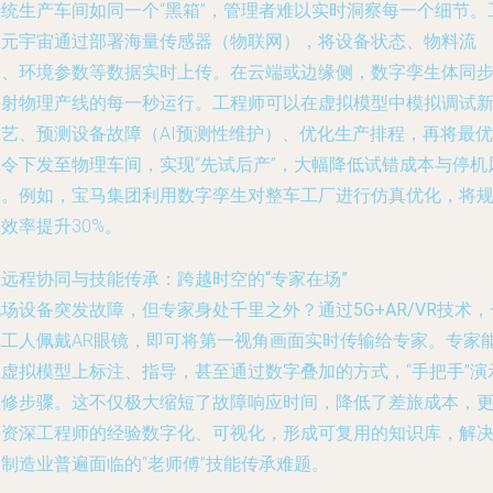
传统生产车间如同一个“黑箱”，管理者难以实时洞察每一个细节。
业元宇宙通过部署海量传感器（物联网），将设备状态、物料流
动、环境参数等数据实时上传。在云端或边缘侧，
数字孪生体
同
映射物理产线的每一秒运行。工程师可以在虚拟模型中模拟调试
工艺、预测设备故障（AI预测性维护）、优化生产排程，再将最优
指令下发至物理车间，实现“先试后产”，大幅降低试错成本与停机
险。例如，宝马集团利用数字孪生对整车工厂进行仿真优化，将
效率提升30%。
.
远程协同与技能传承：跨越时空的“专家在场”
现场设备突发故障，但专家身处千里之外？通过
5G+AR/VR
技术，
线工人佩戴AR眼镜，即可将第一视角画面实时传输给专家。专家
在虚拟模型上标注、指导，甚至通过数字叠加的方式，“手把手”演
维修步骤。这不仅极大缩短了故障响应时间，降低了差旅成本，
将资深工程师的经验数字化、可视化，形成可复用的知识库，解
制造业普遍面临的“老师傅”技能传承难题。