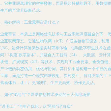
辑。它并非脱离现实的空中楼阁，而是用比特赋能原子、用数据
动生产的产业升级新范式。
一、核心解构：工业元宇宙是什么？
工业元宇宙，本质上是
网络信息技术与工业系统深度融合的下一
工业互联网形态
。它通过物联网（IoT）广泛连接物理设备，利用
G/6G、边缘计算确保数据实时可靠传输，借助数字孪生技术在
间1:1构建“数字副本”，并融合人工智能（AI）、大数据、云计
区块链、扩展现实（XR）等技术，实现对工业全要素、全价值链
全产业链的动态仿真、优化与协同。其目标不是构建一个平行的
拟世界，而是
打造一个虚实精准映射、实时交互、智能决策的工
运营新体系
，让工厂更“聪明”、生产更高效、协作更灵活。
二、如何“接地气”？网络信息技术驱动的三大落地场景
.
“透明工厂”与生产优化：从“黑箱”到“白盒”